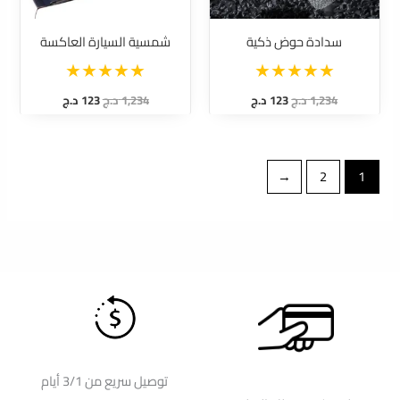
سدادة حوض ذكية
شمسية السيارة العاكسة
1,234
د.ج
123
د.ج
1,234
د.ج
123
د.ج
←
2
1
توصيل سريع من 3/1 أيام